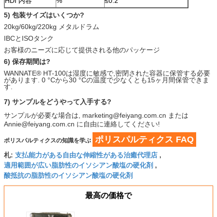
HDI 内容
%
≤0.2
5) 包装サイズはいくつか?
20kg/60kg/220kg メタルドラム
IBCとISOタンク
お客様のニーズに応じて提供される他のパッケージ
6) 保存期間は?
WANNATE® HT-100は湿度に敏感で,密閉された容器に保管する必要
があります. 0 °Cから30 °Cの温度で少なくとも15ヶ月間保管できま
す.
7) サンプルをどうやって入手する?
サンプルが必要な場合は, marketing@feiyang.com.cn または
Annie@feiyang.com.cn に自由に連絡してください!
ポリスパルティクス FAQ
ポリスパルティクスの知識を学ぶ
支払能力がある自由な伸縮性がある治癒代理店
札:
,
適用範囲が広い脂肪性のイソシアン酸塩の硬化剤
,
酸抵抗の脂肪性のイソシアン酸塩の硬化剤
最高の価格で