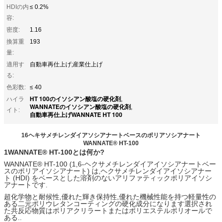
HDIの内
≤ 0.2%
容:
密度:
1.16
換算重
193
量:
適用す
自動車再仕上げ;産業仕上げ
る:
色彩数:
≤ 40
HT 100のイソシアン酸塩の硬化剤
ハイラ
,
WANNATEのイソシアン酸塩の硬化剤
,
イト:
自動車再仕上げWANNATE HT 100
16ヘキサメチレンダイアソシアナートベースのポリアソシアナート
WANNATE® HT-100
1WANNATE® HT-100とは何か?
WANNATE® HT-100 (1,6-ヘクサメチレンダイアイソシアナートベー
スのポリアイソシアナート) は,ヘクサメチレンダイアイソシアナー
ト (HDI) をベースとした溶剤のないアリファティックポリアイソシ
アナートです.
超化学物と耐候性,優れた輝き保持性,優れた機械性能を持つ軽量性の
ある二元ポリウレタンコーティングの硬化成分になります選択され
た共反応物質はポリアクリラートまたはポリエステルポリオールで
ある..