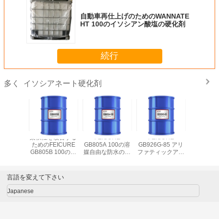
自動車再仕上げのためのWANNATE
HT 100のイソシアン酸塩の硬化剤
続行
イソシアネート硬化剤
多く
柔軟性を改善する
FEICURE
FEICURE
FEIC
ためのFEICURE
GB805A 100の溶
GB926G-85 アリ
GB605A 
GB805B 100の低
媒自由な防水のイ
ファティックアイ
い天候の抵
い粘着性のイソシ
ソシアン酸塩の治
ソシアナートプレ
伸縮性が
アン酸塩の硬化剤
癒代理人
ポリマー硬化剤
シアン酸
剤
言語を変えて下さい
Japanese