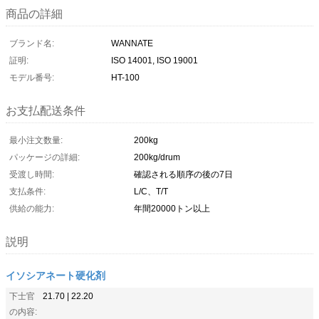
商品の詳細
ブランド名:
WANNATE
証明:
ISO 14001, ISO 19001
モデル番号:
HT-100
お支払配送条件
最小注文数量:
200kg
パッケージの詳細:
200kg/drum
受渡し時間:
確認される順序の後の7日
支払条件:
L/C、T/T
供給の能力:
年間20000トン以上
説明
イソシアネート硬化剤
下士官
21.70 | 22.20
の内容: