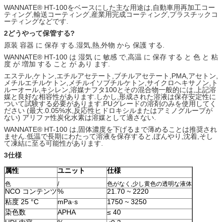
WANNATE® HT-100をベースにした主な用途は,自動車用再加工コー
ティング,輸送コーティング,産業用完成コーティング,プラスチックコ
ーティングなどです.
2どうやって保管する?
原装 容器 に 保存 する.湿気,熱,外物 から 保護 する.
WANNATE® HT-100 は 湿気 に 敏感 で,高温 に 保存 する と 色 と 粘
度 が 増加 する こと が あり ます.
エステル,ケトン,エチルアセテート,ブチルアセテート,PMA,アセトン,
メチルエチルケトン,メチルイソブチルケトン,サイクロヘキサノン,ト
ルーオール,キシレン,溶媒ナフタ100とその混合物一般的には,上記溶
媒と良好な相容性があります.しかし,形成された溶液は保存安定性に
ついて試験する必要があります.PUグレードの溶剤のみを使用してく
ださい (最大.0.05%水,反応性ヒドロキシルまたはアミノグループが
ない) アリファ性炭化水素は溶媒として適さない.
WANNATE® HT-100 は,固体濃度を下げるまで薄めることは推奨され
ません.低温で長期にわたって溶液を保存すると,ぼんやり,沈着,そし
て凍結に至る可能性があります.
3仕様
属性
ユニット
仕様
色
/
色がなく,少し黄色の透明な液体
NCO コンテンツ
%
21.70 ~ 2220
粘度 25 °C
mPa·s
1750 ~ 3250
染色数
APHA
≤ 40