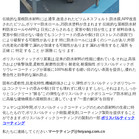
伝統的な屋根防水材料には,通常,改造されたビツムネスフェルト,防水膜,APP改造
されたビツム,ポリマー防水ロール,JS防水塗料が含まれます.伝統的な屋根防水材
料防水ロールやAPPは 日光にさらされると 変形や裂け目が生じます 材料自体も
変形や裂け目がない場合でもコンクリートの歪みや裂け目 (ストレスの原因で)
により破裂する可能性があります.特に防水ロールには多くのシームがあり,外部
の光老化の影響で,漏れが加速する可能性があります.漏れが発生すると,場所 を
正確 に 特定 する こと が 困難 に なり ます.
ポリスパルティックポリ尿素は,従来の防水材料の性能に優れている.それは,高張
力および衝撃強度,柔軟性,耐磨性抗滑り 耐老化 耐腐蝕性 ポリスパルティックポ
リウレーコーティングが基板に100%粘着する縫い目のない表面を提供し,優れた
整合性と効率的な漏れ防止.
固有の柔軟性,抗老化特性,機械的強さにより,弾性ポリスパルティックポリウレー
は,コンクリートの歪みや裂け目でも壊れずに残ります.しかし,それはまた,しっか
りとコンクリート"握る"この弾性なポリスパルティックポリユーレア防水材は,特
に高級な建物構造の屋根防水に適しています."一度の解決"を目指す.
フェヤンは30年間,ポリスパルティックコーティングのための原材料の生産に特
化したもので,ポリスパルティック樹脂,硬化剤,コーティング製剤を提供すること
ができます.ポリスパルティックコーティングの製剤の一部:
ポリスパルティック
コーティング
私たちに連絡してください.
マーケティング@feiyang.com.cn