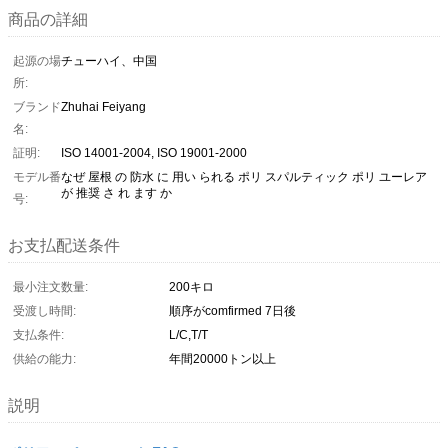
商品の詳細
起源の場
チューハイ、中国
所:
ブランド
Zhuhai Feiyang
名:
証明:
ISO 14001-2004, ISO 19001-2000
モデル番
なぜ 屋根 の 防水 に 用い られる ポリ スパルティック ポリ ユーレア
が 推奨 さ れ ます か
号:
お支払配送条件
最小注文数量:
200キロ
受渡し時間:
順序がcomfirmed 7日後
支払条件:
L/C,T/T
供給の能力:
年間20000トン以上
説明