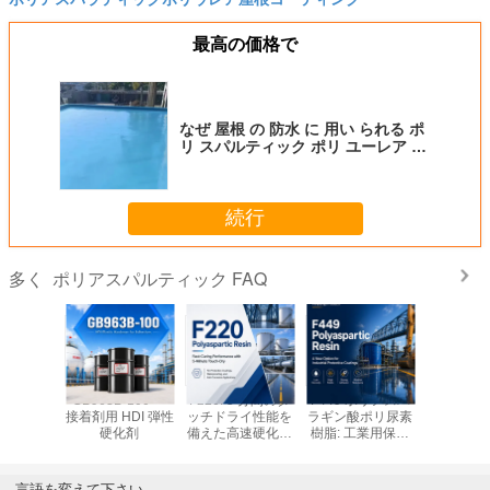
最高の価格で
なぜ 屋根 の 防水 に 用い られる ポ
リ スパルティック ポリ ユーレア が
推奨 さ れ ます か
続行
ポリアスパルティック FAQ
多く
: 低VOC
GB963B-100 —
F220: 5 分間のタ
F449 ポリアスパ
F423 —
ング用の
接着剤用 HDI 弾性
ッチドライ性能を
ラギン酸ポリ尿素
高いシー
型水性ポ
硬化剤
備えた高速硬化ポ
樹脂: 工業用保護
ティング
ラギン酸
リアスパラギン酸
コーティングの新
現する食
脂
樹脂
しいオプション
なポリア
ン酸
言語を変えて下さい