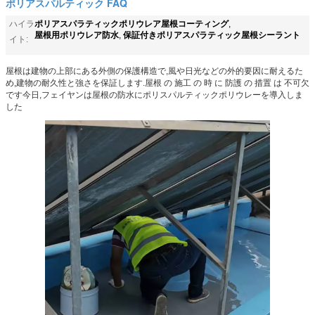
ポリアスパルティック FAQ
ポリアスパラティックポリウレア屋根コーティング
ハイラ
,
屋根用ポリウレア防水
保証付きポリアスパラティック屋根シーラント
,
イト:
屋根は建物の上部にある外側の保護構造で,風や日光などの外的要因に耐えるた
め,建物の耐久性と強さを保証します.屋根 の 施工 の 時 に 防護 の 措置 は 不可欠
です今日,フェイヤンは屋根の防水にポリスパルティックポリウレーを導入しま
した