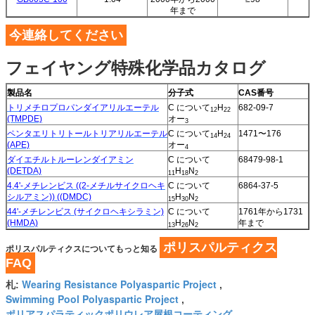
年まで
今連絡してください
フェイヤング特殊化学品カタログ
製品名
分子式
CAS番号
トリメチロプロパンダイアリルエーテル
C について
H
682-09-7
12
22
(TMPDE)
オー
3
ペンタエリトリトールトリアリルエーテル
C について
H
1471〜176
14
24
(APE)
オー
4
ダイエチルトルーレンダイアミン
C について
68479-98-1
(DETDA)
H
N
11
18
2
4,4'-メチレンビス ((2-メチルサイクロヘキ
C について
6864-37-5
シルアミン)) ((DMDC)
H
N
15
30
2
44'-メチレンビス (サイクロヘキシラミン)
C について
1761年から1731
(HMDA)
H
N
年まで
13
26
2
ポリスパルティクス
ポリスパルティクスについてもっと知る
FAQ
Wearing Resistance Polyaspartic Project
札:
,
Swimming Pool Polyaspartic Project
,
ポリアスパラティックポリウレア屋根コーティング