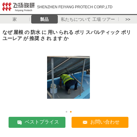
SHENZHEN FEIYANG PROTECH CORP.,LTD
家
製品
私たちについて
工場 ツアー
>>
なぜ 屋根 の 防水 に 用い られる ポリ スパルティック ポリ
ユーレア が 推奨 さ れ ます か
ベストプライス
お問い合わせ