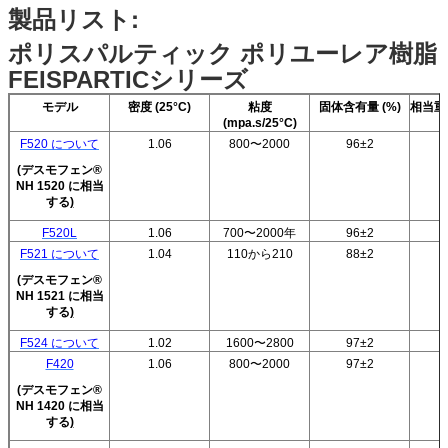
製品リスト:
ポリスパルティック ポリユーレア樹脂
FEISPARTICシリーズ
モデル
密度 (25°C)
粘度
固体含有量 (%)
相当重
(mpa.s/25°C)
F520 について
1.06
800〜2000
96±2
(
デスモフェン®
NH 1520 に相当
する
)
F520L
1.06
700〜2000年
96±2
F521 について
1.04
110から210
88±2
(
デスモフェン®
NH 1521 に相当
する
)
F524 について
1.02
1600〜2800
97±2
F420
1.06
800〜2000
97±2
(
デスモフェン®
NH 1420 に相当
する
)