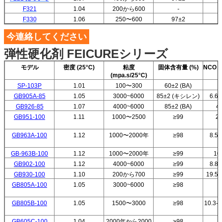
F321
1.04
200から600
-
F330
1.06
250〜600
97±2
今連絡してください
弾性硬化剤 FEICUREシリーズ
モデル
密度 (25°C)
粘度
固体含有量 (%)
NCO 
(mpa.s/25°C)
SP-103P
1.01
100〜300
60±2 (BA)
3
GB905A-85
1.05
3000~6000
85±2 (キシレン)
6.6
GB926-85
1.07
4000~6000
85±2 (BA)
4
GB951-100
1.11
1000〜2500
≥99
20
GB963A-100
1.12
1000〜2000年
≥98
8.5
GB-963B-100
1.12
1000〜2000年
≥99
10
GB902-100
1.12
4000~6000
≥99
8.8
GB930-100
1.10
200から700
≥99
19.5
GB805A-100
1.05
3000~6000
≥98
4
GB805B-100
1.05
1500〜3000
≥98
10.3
GB605C-100
1.04
2000年から2000
≥98
8