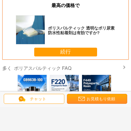
最高の価格で
ポリスパルティック 透明なポリ尿素
防水性粘着剤は有効ですか?
続行
ポリアスパルティック FAQ
多く
チャット
お見積もり依頼
: 低VOC
GB963B-100 —
F220: 5 分間のタ
F449 ポリアスパ
F423 —
ング用の
接着剤用 HDI 弾性
ッチドライ性能を
ラギン酸ポリ尿素
高いシー
型水性ポ
硬化剤
備えた高速硬化ポ
樹脂: 工業用保護
ティング
ラギン酸
リアスパラギン酸
コーティングの新
現する食
脂
樹脂
しいオプション
なポリア
ン酸
言語を変えて下さい