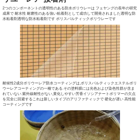
2つのコンポーネントの透明性のある防水ポリウレーは フェヤングの長年の研究
成果で 耐水性 耐磨性のある強い粘着剤として成功して開発されました透明な防
水粘着剤透明な防水粘着剤です ポリスパルティックポリウレーです
耐候性2成分ポリウーレア防水コーティングは,ポリスパルティックエステルポリ
ウーレアコーティングの一種である.その塗料膜には光色および染色性群が含ま
れていない.紫外線耐性がない,黄化しやすい芳香イソシアナートポリマーの欠点
を完全に回避するこれは新しいタイプのアリファティックで 硬化が遅い 高性能
コーティングです