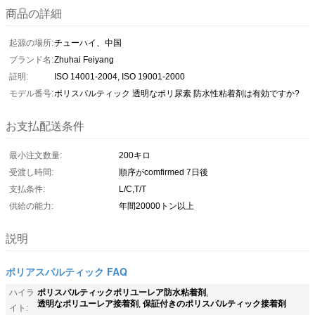
商品の詳細
起源の場所:
チューハイ、中国
ブランド名:
Zhuhai Feiyang
証明:
ISO 14001-2004, ISO 19001-2000
モデル番号:
ポリスパルティック 透明なポリ尿素 防水性粘着剤は有効ですか?
お支払配送条件
最小注文数量:
200キロ
受渡し時間:
順序がcomfirmed 7日後
支払条件:
L/C,T/T
供給の能力:
年間20000トン以上
説明
ポリアスパルティック FAQ
ポリスパルティックポリユーレア防水粘着剤
ハイラ
,
透明なポリユーレア接着剤
保証付きのポリスパルティック接着剤
,
イト: