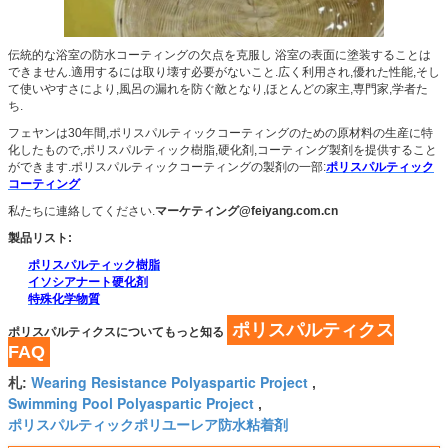
伝統的な浴室の防水コーティングの欠点を克服し 浴室の表面に塗装することは
できません.適用するには取り壊す必要がないこと.広く利用され,優れた性能,そし
て使いやすさにより,風呂の漏れを防ぐ敵となり,ほとんどの家主,専門家,学者た
ち.
フェヤンは30年間,ポリスパルティックコーティングのための原材料の生産に特
化したもので,ポリスパルティック樹脂,硬化剤,コーティング製剤を提供すること
ができます.ポリスパルティックコーティングの製剤の一部:
ポリスパルティック
コーティング
私たちに連絡してください.
マーケティング@feiyang.com.cn
製品リスト:
ポリスパルティック樹脂
イソシアナート硬化剤
特殊化学物質
ポリスパルティクス
ポリスパルティクスについてもっと知る
FAQ
Wearing Resistance Polyaspartic Project
札:
,
Swimming Pool Polyaspartic Project
,
ポリスパルティックポリユーレア防水粘着剤