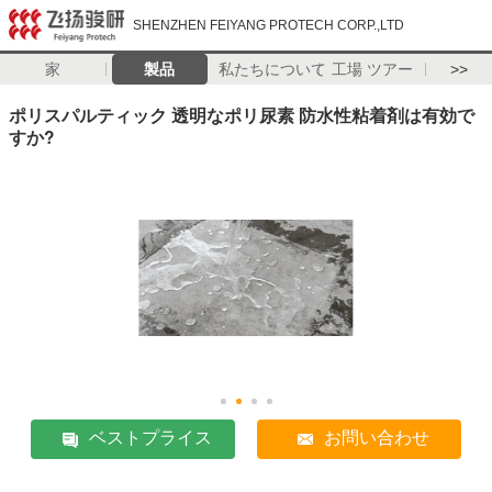
SHENZHEN FEIYANG PROTECH CORP.,LTD
家
製品
私たちについて
工場 ツアー
>>
ポリスパルティック 透明なポリ尿素 防水性粘着剤は有効で
すか?
ベストプライス
お問い合わせ