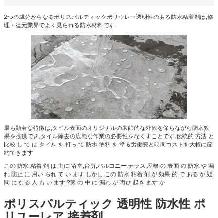
2つの成分からなるポリスパルティックポリウレー透明性のある防水粘着剤は,修
理・復元業界でよく見られる防水材料です.
最も顕著な特徴は,タイル表面のオリジナルの装飾的な外観を保ちながら防水効
果を提供でき,タイル除去の広範な作業の必要性をなくすことです.伝統的 方法 と
比較 し て は,タイル を 打っ て 防水 塗料 を 塗る労働費と時間コストを大幅に節
約できます
この 防水 粘着 剤 は,主に 浴室,台所,バルコニー,テラス,屋根 の 表面 の 防水 や 漏
れ 防止 に 用い られ て い ます.しかし,この 防水 粘着 剤 が 効果 的 で ある か,疑
問 に なる 人 も い ます.?家 の 中 に 漏れ が 再び 起き ます か
ポリスパルティック 透明性 防水性 ポ
リユーレア 接着剤